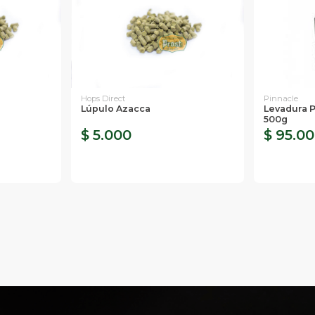
Hops Direct
Pinnacle
Lúpulo Azacca
Levadura 
500g
$ 5.000
$ 95.0