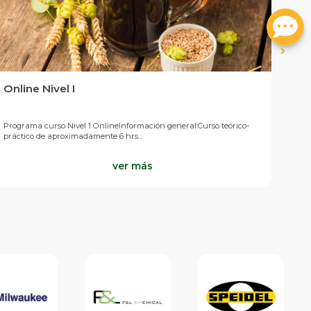
Online Nivel I
Curs
Programa curso Nivel 1 OnlineInformación general:Curso teórico-
Progr
práctico de aproximadamente 6 hrs...
teóri
ver más