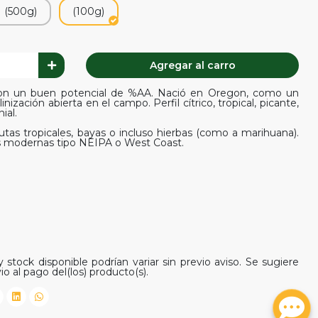
(500g)
(100g)
Agregar al carro
con un buen potencial de %AA. Nació en Oregon, como un
ización abierta en el campo. Perfil cítrico, tropical, picante,
ial.
tas tropicales, bayas o incluso hierbas (como a marihuana).
s modernas tipo NEIPA o West Coast.
 stock disponible podrían variar sin previo aviso. Se sugiere
io al pago del(los) producto(s).