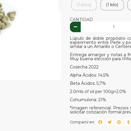
(5 kilos)
(1 kilo)
CANTIDAD
Lúpulo de doble propósito 
experimento entre Perle y polin
similar a un Amarillo o Centenn
Entrega amargor y notas a fru
Muy buena elección para IPA
Cosecha 2022
Alpha Ácidos: 14,5%
Beta Ácidos: 5,7%
2.0mls of oil per 100g=2.0%
Cohumulona: 21%
*Imagen referencial. Precios y
solicitar cotización formal prev
Compartir en: