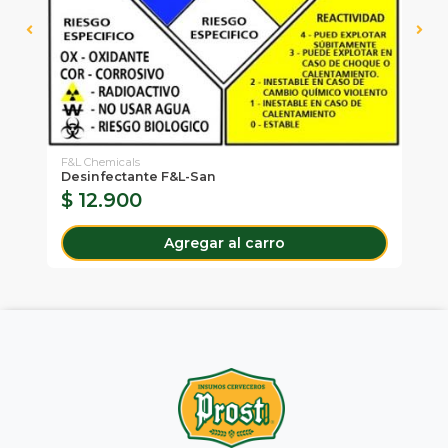
F&L Chemicals
F&L
Desinfectante F&L-San
De
$ 12.900
$
Agregar al carro