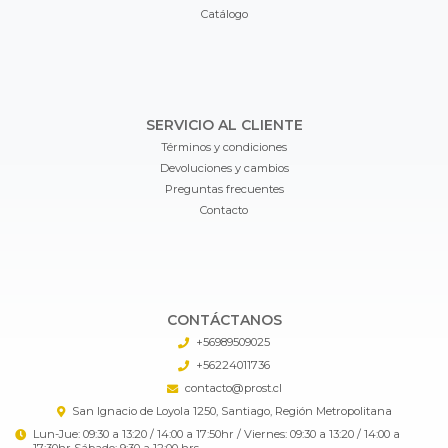
Catálogo
SERVICIO AL CLIENTE
Términos y condiciones
Devoluciones y cambios
Preguntas frecuentes
Contacto
CONTÁCTANOS
+56989509025
+56224011736
contacto@prost.cl
San Ignacio de Loyola 1250, Santiago, Región Metropolitana
Lun-Jue: 09:30 a 13:20 / 14:00 a 17:50hr / Viernes: 09:30 a 13:20 / 14:00 a