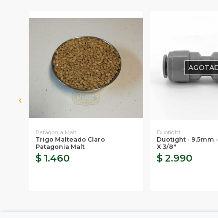
AGOTA
Patagonia Malt
Duotight
0 A
Trigo Malteado Claro
Duotight - 9.5mm -
Patagonia Malt
X 3/8"
$ 1.460
$ 2.990