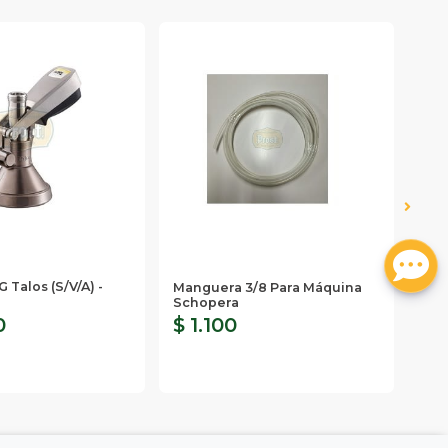
Duot
 Talos (s/v/a) -
Duo
Manguera 3/8 Para Máquina
9.5
Schopera
0
$ 1.100
$ 