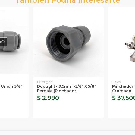
DO
Duotight
Talos
 Unión 3/8"
Duotight - 9.5mm -3/8" X 5/8"
Pinchador G
Female (Pinchador)
Cromado
$ 2.990
$ 37.50