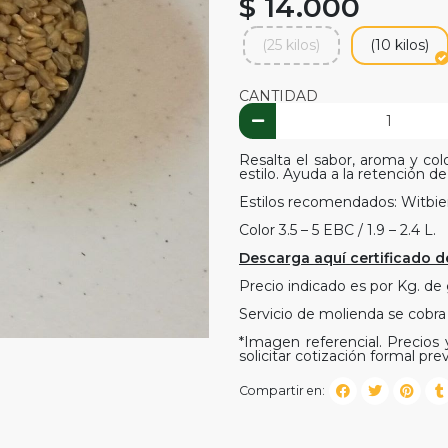
$ 14.000
(25 kilos)
(10 kilos)
CANTIDAD
Resalta el sabor, aroma y col
estilo. Ayuda a la retención d
Estilos recomendados: Witbie
Color 3.5 – 5 EBC / 1.9 – 2.4 L.
Descarga aquí certificado d
Precio indicado es por Kg. de
Servicio de molienda se cobra
*Imagen referencial. Precios y
solicitar cotización formal prev
Compartir en: