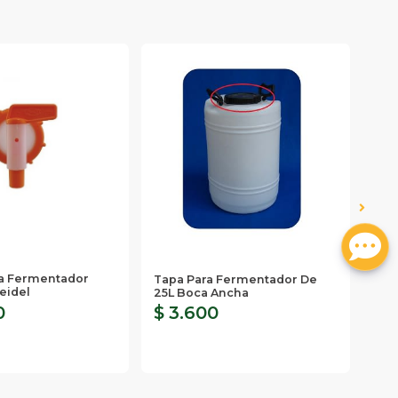
ra Fermentador
Tapa Para Fermentador De
Con
eidel
25L Boca Ancha
Hil
0
$ 3.600
$ 