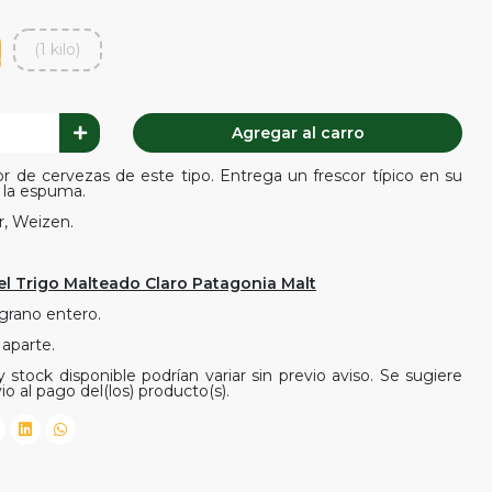
(1 kilo)
Agregar al carro
or de cervezas de este tipo. Entrega un frescor típico en su
e la espuma.
r, Weizen.
el Trigo Malteado Claro Patagonia Malt
 grano entero.
 aparte.
 stock disponible podrían variar sin previo aviso. Se sugiere
io al pago del(los) producto(s).