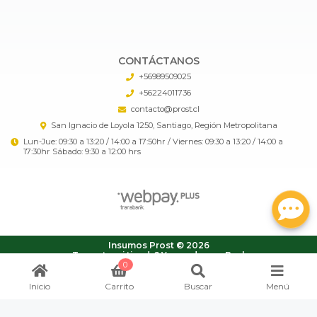
CONTÁCTANOS
+56989509025
+56224011736
contacto@prost.cl
San Ignacio de Loyola 1250, Santiago, Región Metropolitana
Lun-Jue: 09:30 a 13:20 / 14:00 a 17:50hr / Viernes: 09:30 a 13:20 / 14:00 a
17:30hr Sábado: 9:30 a 12:00 hrs
Insumos Prost © 2026
¿Te gusta mi tienda? Yo vendo con
Bsale
0
Inicio
Carrito
Buscar
Menú