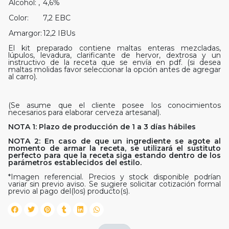
Alcohol: ,
4,6%
Color:
7,2 EBC
Amargor:
12,2 IBUs
El kit preparado contiene maltas enteras mezcladas,
lúpulos, levadura, clarificante de hervor, dextrosa y un
instructivo de la receta que se envía en pdf. (si desea
maltas molidas favor seleccionar la opción antes de agregar
al carro).
(Se asume que el cliente posee los conocimientos
necesarios para elaborar cerveza artesanal).
NOTA 1: Plazo de producción de 1 a 3 días hábiles
NOTA 2: En caso de que un ingrediente se agote al
momento de armar la receta, se utilizará el sustituto
perfecto para que la receta siga estando dentro de los
parámetros establecidos del estilo.
*Imagen referencial. Precios y stock disponible podrían
variar sin previo aviso. Se sugiere solicitar cotización formal
previo al pago del(los) producto(s).