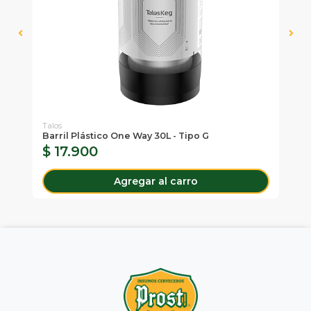
Talos
Tal
Barril Plástico One Way 30L - Tipo G
Vá
$ 17.900
$
Agregar al carro