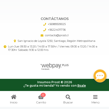
CONTÁCTANOS
+56989509025
+56224011736
contacto@prost.cl
San Ignacio de Loyola 1250, Santiago, Región Metropolitana
Lun-Jue: 09:30 a 13:20 / 14:00 a 17:50hr / Viernes: 09:30 a 13:20 / 14:00 a
17:30hr Sábado: 9:30 a 12:00 hrs
Insumos Prost © 2026
¿Te gusta mi tienda? Yo vendo con
Bsale
0
Inicio
Carrito
Buscar
Menú