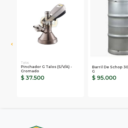
Talos
Pinchador G Talos (s/v/a) -
 One
Barril De Schop 30
Cromado
G
$ 37.500
$ 95.000