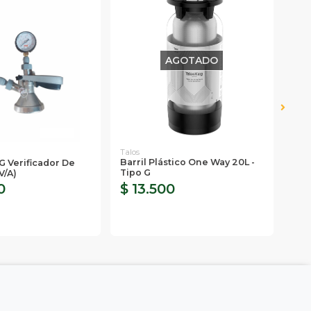
AGOTADO
Talos
Barril Plástico One Way 20L -
G Verificador De
Caj
Tipo G
v/a)
Wa
0
$ 13.500
$ 