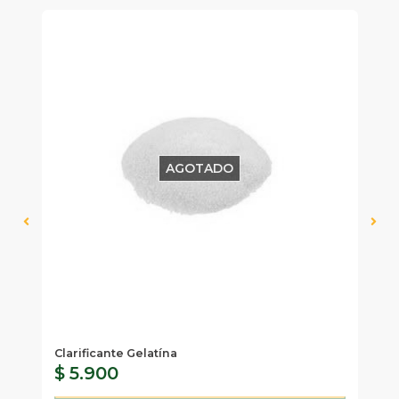
AGOTADO
Clarificante Gelatína
Vá
$ 5.900
$