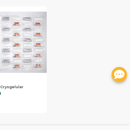
- Cryogelular
0