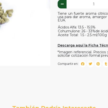
Tiene un fuerte aroma cítric
usa para dar aroma, amargor 
EUA.
Ácidos Alfa: 13.5 - 15.5%
Cohumulone: 26 - 33%de ácido
Aceite Total: 1.5 - 2.5 ml/100g
Descarga aquí la Ficha Téc
*Imagen referencial. Precios y
solicitar cotización formal prev
Compartir en:
También Podría Interesarte