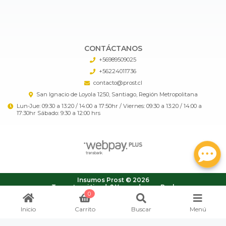
CONTÁCTANOS
+56989509025
+56224011736
contacto@prost.cl
San Ignacio de Loyola 1250, Santiago, Región Metropolitana
Lun-Jue: 09:30 a 13:20 / 14:00 a 17:50hr / Viernes: 09:30 a 13:20 / 14:00 a
17:30hr Sábado: 9:30 a 12:00 hrs
Insumos Prost © 2026
¿Te gusta mi tienda? Yo vendo con
Bsale
0
Inicio
Carrito
Buscar
Menú