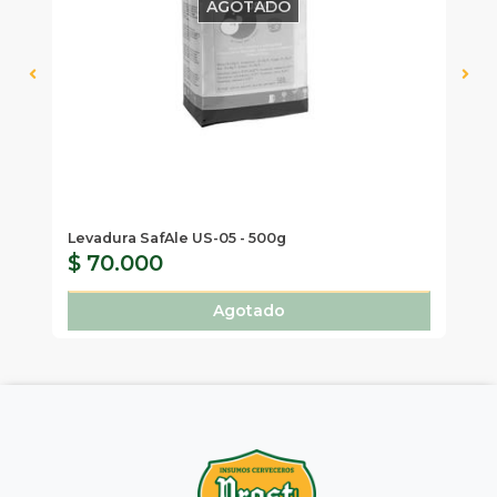
AGOTADO
Levadura SafAle US-05 - 500g
Le
$ 70.000
$
Agotado