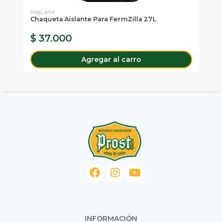
KegLand
Chaqueta Aislante Para FermZilla 27L
Ta
$ 37.000
$
Agregar al carro
INFORMACIÓN