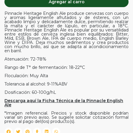
Agregar al carro
Pinnacle Heritage English Ale produce cervezas con cuerpo
y aromas ligeramente afrutados y de ésteres, con un
acabado limpio y delicadamente dulce, permitiendo realzar
la malta y el carácter de lúpulo, en particular, a 18°C.
Pinnacle Heritage English Ale es popular por su versatilidad
entre estilos de cerveza inglesa bien equilibrados: Bitter,
Mild, ESB, Brown Ale, IPA de cuerpo medio, English Barley
Wine y DIPA. Deja muchos sedimentos y crea productos
con mucho brillo, así que se adapta al acondicionamiento
en barril.
Atenuación: 72-78%
Rango de T° de fermentación: 18-22°C
Floculación: Muy Alta
Tolerancia al alcohol: 9-11%ABV
Dosificación: 60-100g/hL
Descarga aquí la Ficha Técnica de la Pinnacle English
Ale
*Imagen referencial. Precios y stock disponible podrían
variar sin previo aviso. Se sugiere solicitar cotización formal
previo al pago del(los) producto(s).