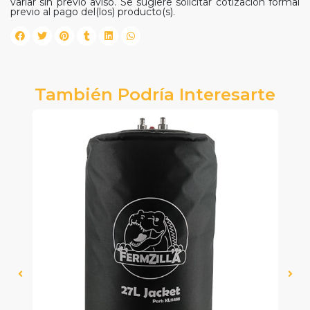
variar sin previo aviso. Se sugiere solicitar cotización formal
previo al pago del(los) producto(s).
También Podría Interesarte