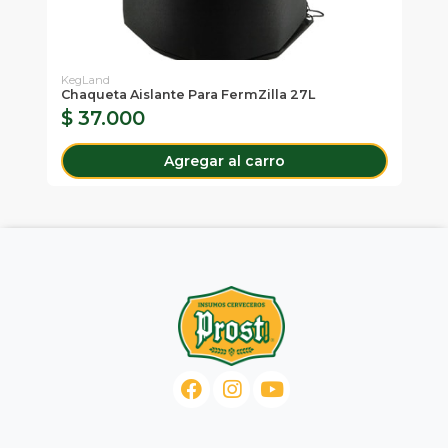
KegLand
Chaqueta Aislante Para FermZilla 27L
Ki
$ 37.000
$
Agregar al carro