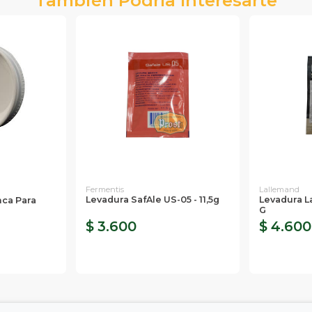
Fermentis
Lallemand
Levadura SafAle US-05 - 11,5g
Levadura L
nca Para
G
$ 3.600
$ 4.600