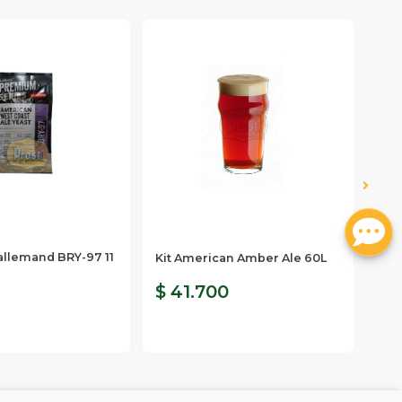
Lall
allemand BRY-97 11
Lev
Kit American Amber Ale 60L
Engl
$ 41.700
$ 