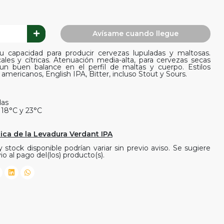
Avísame cuando llegue
u capacidad para producir cervezas lupuladas y maltosas.
ales y cítricas. Atenuación media-alta, para cervezas secas
n buen balance en el perfil de maltas y cuerpo. Estilos
mericanos, English IPA, Bitter, incluso Stout y Sours.
das
 18°C y 23°C
ica de la Levadura Verdant IPA
 stock disponible podrían variar sin previo aviso. Se sugiere
io al pago del(los) producto(s).