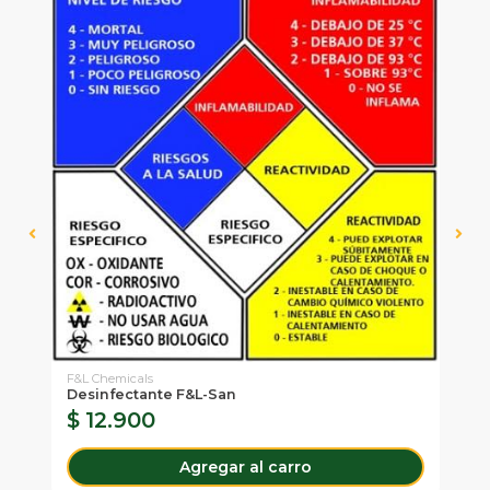
F&L Chemicals
Desinfectante F&L-San
Sa
$ 12.900
$
Agregar al carro