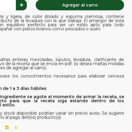
Agregar al carro
ante y ligera, de color dorado y espuma cremosa, contiene
ducto de la levadura con la que trabaja. El amargor de esta
n equilibrio perfecto para ser un estilo apto para todo
añar con platos livianos como pescados o sushi.
ltas enteras mezcladas, lúpulos, levadura, clarificante de
ivo de la receta que se envía en pdf. (si desea maltas molidas
es de agregar al carro).
osee los conocimientos necesarios para elaborar cerveza
 de 1 a 3 días hábiles
ingrediente se agote al momento de armar la receta, se
rfecto para que la receta siga estando dentro de los
estilo.
y stock disponible podrían variar sin previo aviso. Se sugiere
io al pago del(los) producto(s).