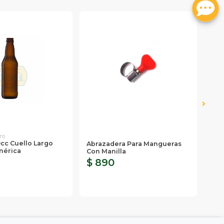
ro
0cc Cuello Largo
Abrazadera Para Mangueras
Lle
nérica
Con Manilla
Inox
$ 890
$ 