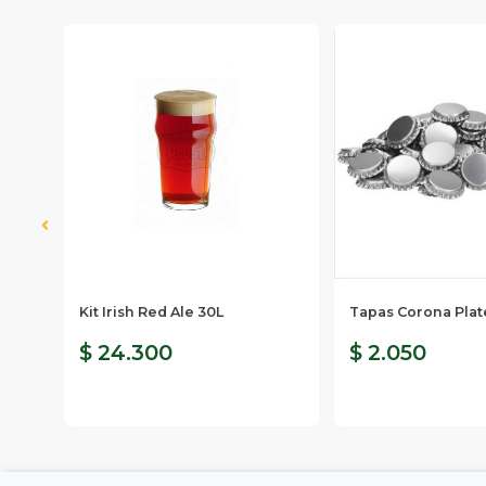
ja
Kit Irish Red Ale 30L
Tapas Corona Pla
$ 24.300
$ 2.050