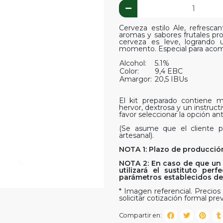
Cerveza estilo Ale, refresc
aromas y sabores frutales pro
cerveza es leve, logrando u
momento. Especial para acomp
Alcohol:
5.1%
Color:
9,4 EBC
Amargor:
20,5 IBUs
El kit preparado contiene ma
hervor, dextrosa y un instruct
favor seleccionar la opción ant
(Se asume que el cliente p
artesanal).
NOTA 1: Plazo de producción
NOTA 2: En caso de que un 
utilizará el sustituto pe
parámetros establecidos del 
* Imagen referencial. Precios 
solicitar cotización formal prev
Compartir en: