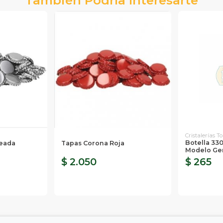
También Podría Interesarte
Cristalerías To
Botella 33
teada
Tapas Corona Roja
Modelo Ge
$ 2.050
$ 265