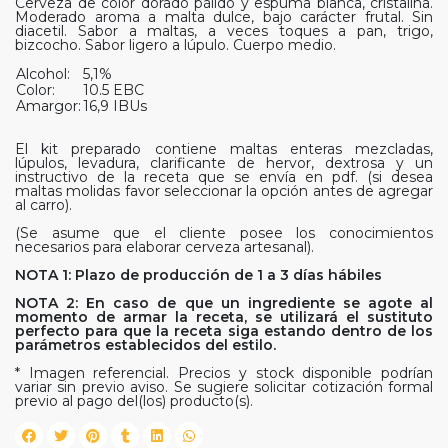
Cerveza de color dorado pálido y espuma blanca, cristalina.
Moderado aroma a malta dulce, bajo carácter frutal. Sin
diacetil. Sabor a maltas, a veces toques a pan, trigo,
bizcocho. Sabor ligero a lúpulo. Cuerpo medio.
Alcohol:
5,1%
Color:
10.5 EBC
Amargor:
16,9 IBUs
El kit preparado contiene maltas enteras mezcladas,
lúpulos, levadura, clarificante de hervor, dextrosa y un
instructivo de la receta que se envía en pdf. (si desea
maltas molidas favor seleccionar la opción antes de agregar
al carro).
(Se asume que el cliente posee los conocimientos
necesarios para elaborar cerveza artesanal).
NOTA 1: Plazo de producción de 1 a 3 días hábiles
NOTA 2: En caso de que un ingrediente se agote al
momento de armar la receta, se utilizará el sustituto
perfecto para que la receta siga estando dentro de los
parámetros establecidos del estilo.
* Imagen referencial. Precios y stock disponible podrían
variar sin previo aviso. Se sugiere solicitar cotización formal
previo al pago del(los) producto(s).