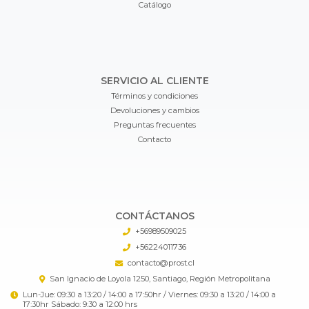
Catálogo
SERVICIO AL CLIENTE
Términos y condiciones
Devoluciones y cambios
Preguntas frecuentes
Contacto
CONTÁCTANOS
+56989509025
+56224011736
contacto@prost.cl
San Ignacio de Loyola 1250, Santiago, Región Metropolitana
Lun-Jue: 09:30 a 13:20 / 14:00 a 17:50hr / Viernes: 09:30 a 13:20 / 14:00 a
17:30hr Sábado: 9:30 a 12:00 hrs