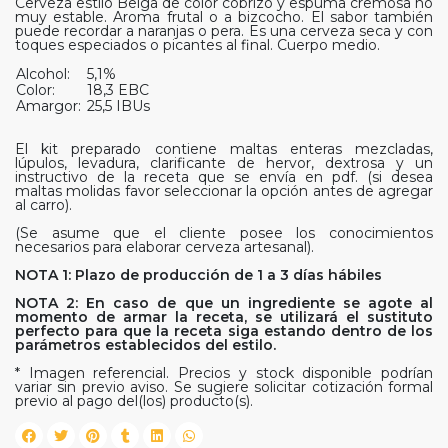
Cerveza estilo Belga de color cobrizo y espuma cremosa no
muy estable. Aroma frutal o a bizcocho. El sabor también
puede recordar a naranjas o pera. Es una cerveza seca y con
toques especiados o picantes al final. Cuerpo medio.
Alcohol:
5,1%
Color:
18,3 EBC
Amargor:
25,5 IBUs
El kit preparado contiene maltas enteras mezcladas,
lúpulos, levadura, clarificante de hervor, dextrosa y un
instructivo de la receta que se envía en pdf. (si desea
maltas molidas favor seleccionar la opción antes de agregar
al carro).
(Se asume que el cliente posee los conocimientos
necesarios para elaborar cerveza artesanal).
NOTA 1: Plazo de producción de 1 a 3 días hábiles
NOTA 2: En caso de que un ingrediente se agote al
momento de armar la receta, se utilizará el sustituto
perfecto para que la receta siga estando dentro de los
parámetros establecidos del estilo.
* Imagen referencial. Precios y stock disponible podrían
variar sin previo aviso. Se sugiere solicitar cotización formal
previo al pago del(los) producto(s).