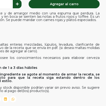
Agregar al carro
cante y de amargor medio con una espuma que perdura. La
y en boca se sienten las notas a frutos rojos y toffee. Es un
ión. Se puede maridar con carnes rojas y platos especiados.
ltas enteras mezcladas, lúpulos, levadura, clarificante de
ivo de la receta que se envía en pdf. (si desea maltas molidas
es de agregar al carro).
osee los conocimientos necesarios para elaborar cerveza
 de 1 a 3 días hábiles
ingrediente se agote al momento de armar la receta, se
rfecto para que la receta siga estando dentro de los
estilo.
y stock disponible podrían variar sin previo aviso. Se sugiere
io al pago del(los) producto(s).