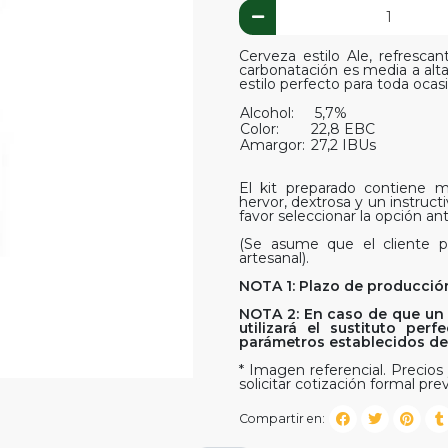
Cerveza estilo Ale, refres
carbonatación es media a alta 
estilo perfecto para toda ocas
Alcohol:
5,7%
Color:
22,8 EBC
Amargor:
27,2 IBUs
El kit preparado contiene ma
hervor, dextrosa y un instruct
favor seleccionar la opción ant
(Se asume que el cliente p
artesanal).
NOTA 1: Plazo de producción
NOTA 2: En caso de que un 
utilizará el sustituto pe
parámetros establecidos del 
* Imagen referencial. Precios 
solicitar cotización formal prev
Compartir en: