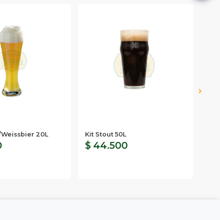
/Weissbier 20L
Kit Stout 50L
Kit
0
$ 44.500
$ 