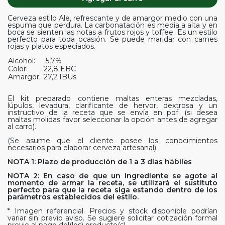
Cerveza estilo Ale, refrescante y de amargor medio con una
espuma que perdura. La carbonatación es media a alta y en
boca se sienten las notas a frutos rojos y toffee. Es un estilo
perfecto para toda ocasión. Se puede maridar con carnes
rojas y platos especiados.
Alcohol:
5,7%
Color:
22,8 EBC
Amargor:
27,2 IBUs
El kit preparado contiene maltas enteras mezcladas,
lúpulos, levadura, clarificante de hervor, dextrosa y un
instructivo de la receta que se envía en pdf. (si desea
maltas molidas favor seleccionar la opción antes de agregar
al carro).
(Se asume que el cliente posee los conocimientos
necesarios para elaborar cerveza artesanal).
NOTA 1: Plazo de producción de 1 a 3 días hábiles
NOTA 2: En caso de que un ingrediente se agote al
momento de armar la receta, se utilizará el sustituto
perfecto para que la receta siga estando dentro de los
parámetros establecidos del estilo.
* Imagen referencial. Precios y stock disponible podrían
variar sin previo aviso. Se sugiere solicitar cotización formal