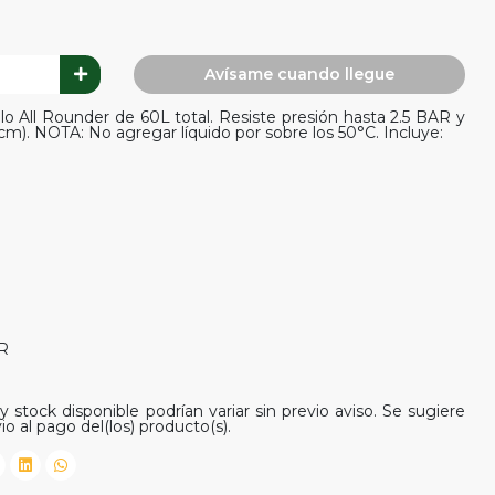
Avísame cuando llegue
 All Rounder de 60L total. Resiste presión hasta 2.5 BAR y
2 cm). NOTA: No agregar líquido por sobre los 50°C. Incluye:
AR
y stock disponible podrían variar sin previo aviso. Se sugiere
io al pago del(los) producto(s).