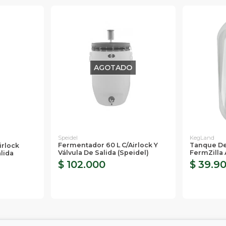
AGOTADO
Speidel
KegLand
Fermentador 60 L C/airlock Y
Tanque De
irlock
Válvula De Salida (Speidel)
FermZilla 
lida
$ 102.000
$ 39.9