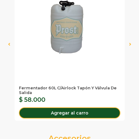
Fermentador 60L C/airlock Tapón Y Válvula De
Ba
Salida
Sa
$ 58.000
$
Agregar al carro
Accesorios