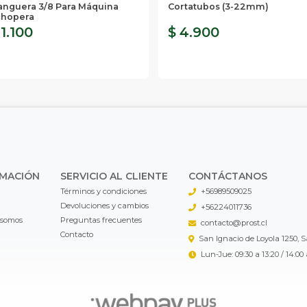
nguera 3/8 Para Máquina
Cortatubos (3-22mm)
chopera
 1.100
$ 4.900
RMACIÓN
SERVICIO AL CLIENTE
CONTÁCTANOS
Términos y condiciones
+56989509025
Devoluciones y cambios
+56224011736
 somos
Preguntas frecuentes
contacto@prost.cl
Contacto
San Ignacio de Loyola 1250, 
Lun-Jue: 09:30 a 13:20 / 14:00 