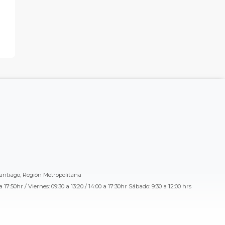
Santiago, Región Metropolitana
a 17:50hr / Viernes: 09:30 a 13:20 / 14:00 a 17:30hr Sábado: 9:30 a 12:00 hrs