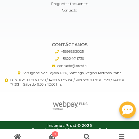
Preguntas frecuentes
Contacto
CONTÁCTANOS
+56989509025
+56224011736
contacto@prost.cl
San Ignacio de Loyola 1250, Santiago, Región Metropolitana
Lun-Jue: 09:30 a 13:20 / 14:00 a 17:50hr / Viernes: 09:30 a 13:20 / 14:00 a
17:30hr Sábado: 9:30 a 12:00 hrs
Insumos Prost © 2026
¿Te gusta mi tienda? Yo vendo con
Bsale
0