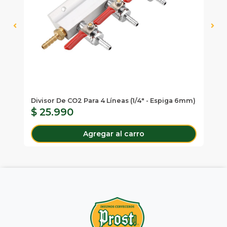
Tal
To
Divisor De CO2 Para 4 Líneas (1/4" - Espiga 6mm)
$ 25.990
$
Agregar al carro