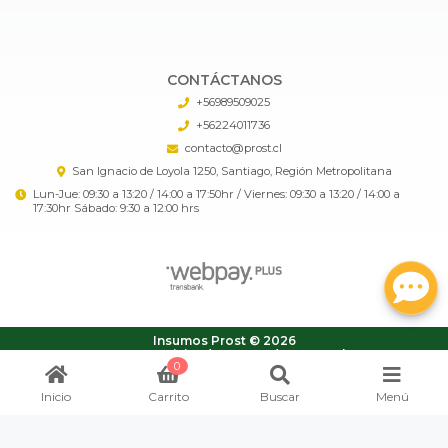
CONTÁCTANOS
+56989509025
+56224011736
contacto@prost.cl
San Ignacio de Loyola 1250, Santiago, Región Metropolitana
Lun-Jue: 09:30 a 13:20 / 14:00 a 17:50hr / Viernes: 09:30 a 13:20 / 14:00 a
17:30hr Sábado: 9:30 a 12:00 hrs
Insumos Prost © 2026
¿Te gusta mi tienda? Yo vendo con
Bsale
0
Inicio
Carrito
Buscar
Menú