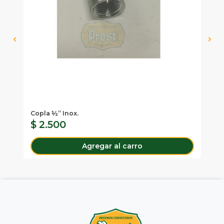
Copla ½” Inox.
Ta
$ 2.500
$
Agregar al carro