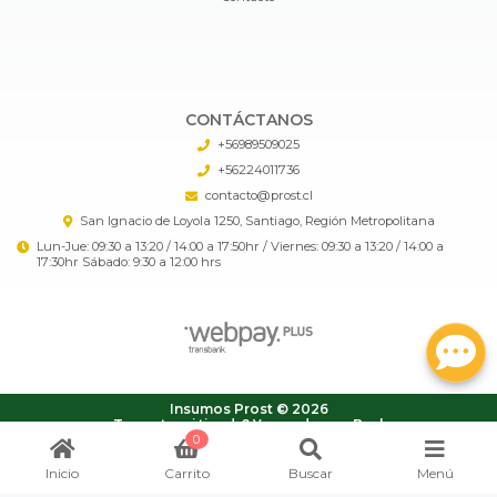
CONTÁCTANOS
+56989509025
+56224011736
contacto@prost.cl
San Ignacio de Loyola 1250, Santiago, Región Metropolitana
Lun-Jue: 09:30 a 13:20 / 14:00 a 17:50hr / Viernes: 09:30 a 13:20 / 14:00 a
17:30hr Sábado: 9:30 a 12:00 hrs
Insumos Prost © 2026
¿Te gusta mi tienda? Yo vendo con
Bsale
0
Inicio
Carrito
Buscar
Menú