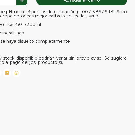
Agregar al carro
de pHmetro. 3 puntos de calibración (4.00 / 6.86 / 9.18). Si no
empo entonces mejor calíbralo antes de usarlo.
de unos 250 o 300ml
ineralizada
o se haya disuelto completamente
 stock disponible podrían variar sin previo aviso. Se sugiere
io al pago del(los) producto(s).