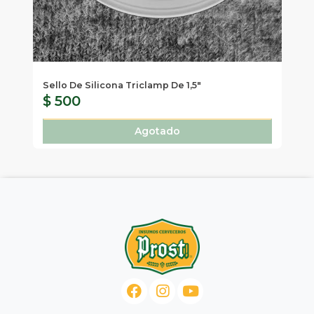
Sello De Silicona Triclamp De 1,5"
Se
$ 500
$
Agotado