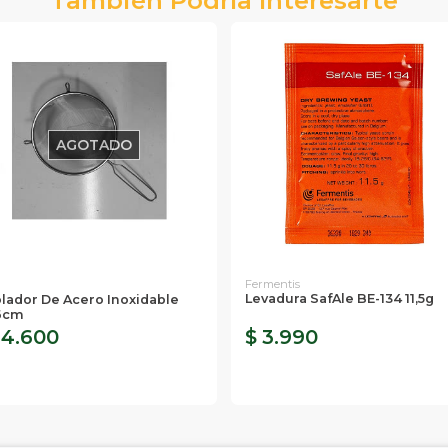
AGOTADO
Fermentis
Levadura SafAle BE-134 11,5g
lador De Acero Inoxidable
6cm
 4.600
$ 3.990