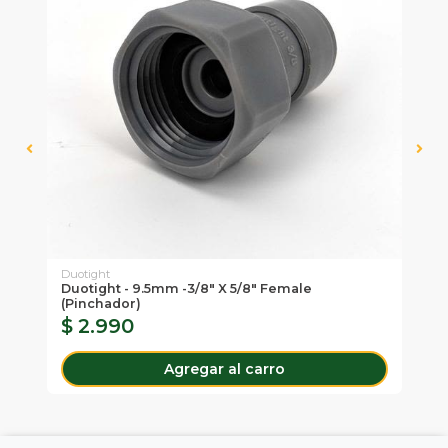
Duotight
Tal
Duotight - 9.5mm -3/8" X 5/8" Female
Pi
(Pinchador)
$ 2.990
$
Agregar al carro