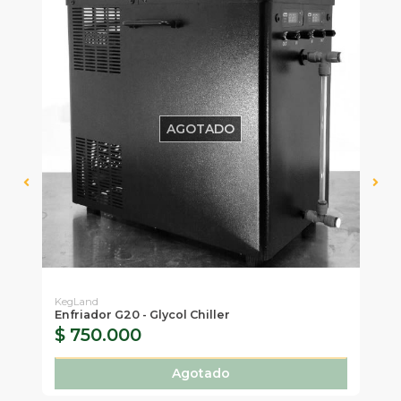
AGOTADO
KegLand
Ke
Enfriador G20 - Glycol Chiller
En
$ 750.000
$
Agotado