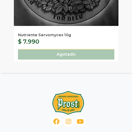
Pin
Nu
Nutriente Servomyces 10g
$ 7.990
$
Agotado