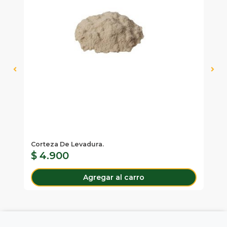
Corteza De Levadura.
Fo
$ 4.900
$
Agregar al carro