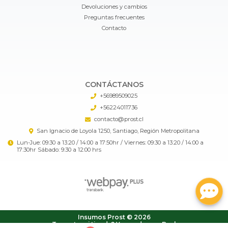
Devoluciones y cambios
Preguntas frecuentes
Contacto
CONTÁCTANOS
+56989509025
+56224011736
contacto@prost.cl
San Ignacio de Loyola 1250, Santiago, Región Metropolitana
Lun-Jue: 09:30 a 13:20 / 14:00 a 17:50hr / Viernes: 09:30 a 13:20 / 14:00 a
17:30hr Sábado: 9:30 a 12:00 hrs
Insumos Prost © 2026
¿Te gusta mi tienda? Yo vendo con
Bsale