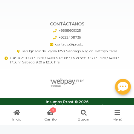
CONTÁCTANOS
+56989509025
+56224011736
contacto@prost.cl
San Ignacio de Loyola 1250, Santiago, Región Metropolitana
Lun-Jue: 09:30 a 13:20 / 14:00 a 17:50hr / Viernes: 09:30 a 13:20 / 14:00 a
17:30hr Sábado: 9:30 a 12:00 hrs
Insumos Prost © 2026
¿Te gusta mi tienda? Yo vendo con
Bsale
0
Inicio
Carrito
Buscar
Menú