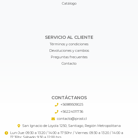
Catálogo
SERVICIO AL CLIENTE
Términos y condiciones
Devoluciones y cambios
Preguntas frecuentes
Contacto
CONTÁCTANOS
+56989509025
+56224011736
contacto@prost.cl
San Ignacio de Loyola 1250, Santiago, Región Metropolitana
Lun-Jue: 09:30 a 13:20 / 14:00 a 17:50hr / Viernes: 09:30 a 13:20 / 14:00 a
17:30hr Sábado: 9:30 a 12:00 hrs