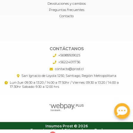
Devoluciones y cambios
Preguntas frecuentes
Contacto
CONTÁCTANOS
+56989509025
+56224011736
contacto@prost.cl
San Ignacio de Loyola 1250, Santiago, Región Metropolitana
Lun-Jue: 09:30 a 13:20 / 14:00 a 17:50hr / Viernes: 09:30 a 13:20 / 14:00 a
17:30hr Sábado: 9:30 a 12:00 hrs
Insumos Prost © 2026
¿Te gusta mi tienda? Yo vendo con
Bsale