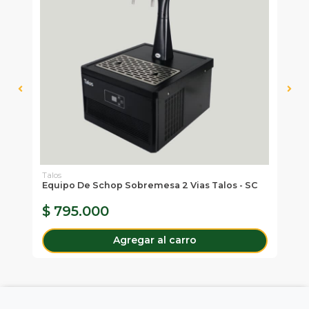
Talos
Tal
CON
Equipo De Schop Sobremesa 2 Vias Talos - SC
Má
C
$ 795.000
$
Agregar al carro