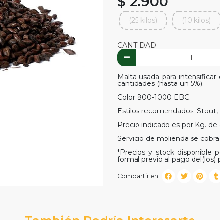
$ 2.900
(25 kilos)
(10 kilos)
CANTIDAD
Malta usada para intensificar
cantidades (hasta un 5%).
Color 800-1000 EBC.
Estilos recomendados: Stout, Po
Precio indicado es por Kg. de
Servicio de molienda se cobra
*Precios y stock disponible po
formal previo al pago del(los) 
Compartir en:
También Podría Interesarte