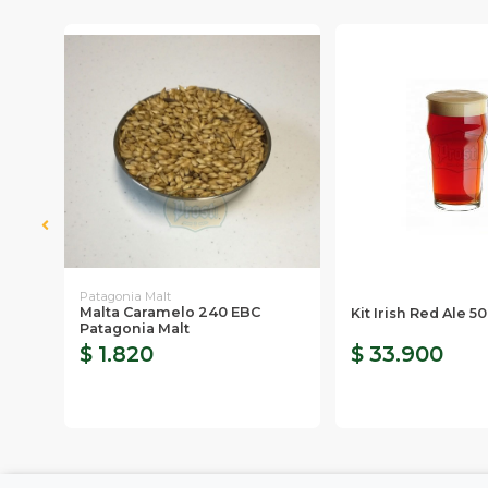
Patagonia Malt
Malta Caramelo 240 EBC
le
Kit Irish Red Ale 50
Patagonia Malt
$ 1.820
$ 33.900