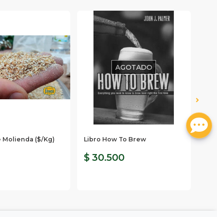
AGOTADO
e Molienda ($/Kg)
Libro How To Brew
Mal
Mal
$ 30.500
$ 