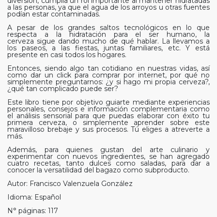
diversión, cumplía un rol importante al mantener hidratadas
a las personas, ya que el agua de los arroyos u otras fuentes
podían estar contaminadas.
A pesar de los grandes saltos tecnológicos en lo que
respecta a la hidratación para el ser humano, la
cerveza sigue dando mucho de qué hablar. La llevamos a
los paseos, a las fiestas, juntas familiares, etc. Y está
presente en casi todos los hogares.
Entonces, siendo algo tan cotidiano en nuestras vidas, así
como dar un click para comprar por internet, por qué no
simplemente preguntarnos: ¿y si hago mi propia cerveza?,
¿qué tan complicado puede ser?
Este libro tiene por objetivo guiarte mediante experiencias
personales, consejos e información complementaria como
el análisis sensorial para que puedas elaborar con éxito tu
primera cerveza, o simplemente aprender sobre este
maravilloso brebaje y sus procesos. Tú eliges a atreverte a
más.
Además, para quienes gustan del arte culinario y
experimentar con nuevos ingredientes, se han agregado
cuatro recetas, tanto dulces como saladas, para dar a
conocer la versatilidad del bagazo como subproducto.
Autor: Francisco Valenzuela González
Idioma: Español
N° páginas: 117