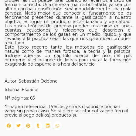
problemas nos puede traer cuando lo llevamos a cabo de
forma incorrecta. Una cerveza mal carbonatada, ya sea con
alta o con baja gasificación. será indudablemente una mala
cerveza. Nada mejor que conocer el fundamento de los
fenómenos presentes durante la gasificación si nuestro
objetivo es lograr un producto estandarizado y de calidad.
Las bases teóricas del proceso pueden resumirse en unas
cuantas ecuaciones y relaciones que describen el
comportamiento de los gases en un medio líquido, y que
llevadas a la práctica serán las que nos garanticen un buen
resultado.
Este texto recorre tanto los métodos de gasificación
natural como de manera forzada, la teoria y la práctica.
Incluye ademas un capitulo acerca del uso del gas
nitrógeno y el balance de lineas para evitar la formación
exagerada de espuma a la hora del servicio.
Autor: Sebastián Oddone
Idioma: Español
N° páginas: 65
*Imagen referencial. Precios y stock disponible podrían
variar sin previo aviso. Se sugiere solicitar cotización formal
previo al pago del(los) producto(s).