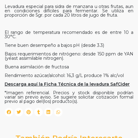
Levadura especial para sidra de manzana u otras frutas, aun
en condiciones difíciles para fermentar. Se utiliza en
proporción de 5gr. por cada 20 litros de jugo de fruta.
El rango de temperatura recomendado es de entre 10 a
30°C.
Tiene buen desempeño a bajos pH (desde 3.3)
Bajos requerimientos de nitrógeno: desde 150 ppm de YAN
(yeast assimilable nitrogen).
Buena asimilación de fructosa
Rendimiento azúcar/alcohol: 16,3 g/L produce 1% alc/vol
Descarga aquí la Ficha Técnica de la levadura SafCider
*Imagen referencial. Precios y stock disponible podrían
variar sin previo aviso. Se sugiere solicitar cotización formal
previo al pago del(los) producto(s).
También Podría Interesarte