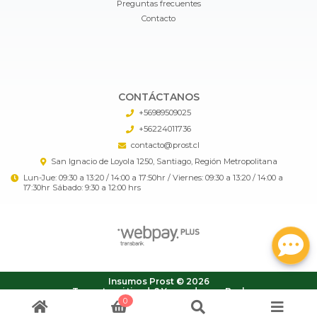
Preguntas frecuentes
Contacto
CONTÁCTANOS
+56989509025
+56224011736
contacto@prost.cl
San Ignacio de Loyola 1250, Santiago, Región Metropolitana
Lun-Jue: 09:30 a 13:20 / 14:00 a 17:50hr / Viernes: 09:30 a 13:20 / 14:00 a
17:30hr Sábado: 9:30 a 12:00 hrs
Insumos Prost © 2026
¿Te gusta mi tienda? Yo vendo con
Bsale
0