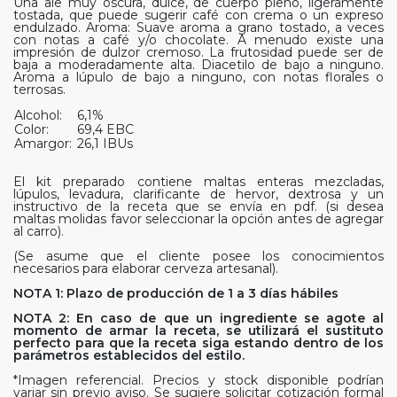
Una ale muy oscura, dulce, de cuerpo pleno, ligeramente
tostada, que puede sugerir café con crema o un expreso
endulzado. Aroma: Suave aroma a grano tostado, a veces
con notas a café y/o chocolate. A menudo existe una
impresión de dulzor cremoso. La frutosidad puede ser de
baja a moderadamente alta. Diacetilo de bajo a ninguno.
Aroma a lúpulo de bajo a ninguno, con notas florales o
terrosas.
Alcohol:
6,1%
Color:
69,4 EBC
Amargor:
26,1 IBUs
El kit preparado contiene maltas enteras mezcladas,
lúpulos, levadura, clarificante de hervor, dextrosa y un
instructivo de la receta que se envía en pdf. (si desea
maltas molidas favor seleccionar la opción antes de agregar
al carro).
(Se asume que el cliente posee los conocimientos
necesarios para elaborar cerveza artesanal).
NOTA 1: Plazo de producción de 1 a 3 días hábiles
NOTA 2: En caso de que un ingrediente se agote al
momento de armar la receta, se utilizará el sustituto
perfecto para que la receta siga estando dentro de los
parámetros establecidos del estilo.
*Imagen referencial. Precios y stock disponible podrían
variar sin previo aviso. Se sugiere solicitar cotización formal