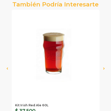
También Podría Interesarte
Kit Irish Red Ale 60L
Ki
$ 37.500
$