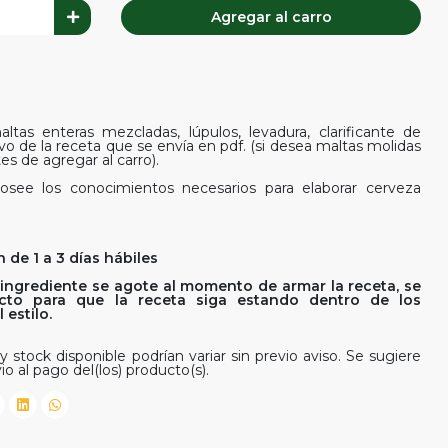
Agregar al carro
ltas enteras mezcladas, lúpulos, levadura, clarificante de
ivo de la receta que se envía en pdf. (si desea maltas molidas
es de agregar al carro).
osee los conocimientos necesarios para elaborar cerveza
 de 1 a 3 días hábiles
ingrediente se agote al momento de armar la receta, se
rfecto para que la receta siga estando dentro de los
estilo.
y stock disponible podrían variar sin previo aviso. Se sugiere
io al pago del(los) producto(s).