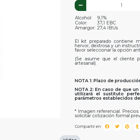
Alcohol:
9,1%
Color:
37,1 EBC
Amargor:
27,4 IBUs
El kit preparado contiene ma
hervor, dextrosa y un instruct
favor seleccionar la opción ant
(Se asume que el cliente p
artesanal).
NOTA 1: Plazo de producción
NOTA 2: En caso de que un 
utilizará el sustituto pe
parámetros establecidos del 
* Imagen referencial. Precios 
solicitar cotización formal prev
Compartir en: