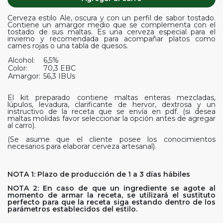
Cerveza estilo Ale, oscura y con un perfil de sabor tostado.
Contiene un amargor medio que se complementa con el
tostado de sus maltas. Es una cerveza especial para el
invierno y recomendada para acompañar platos como
carnes rojas o una tabla de quesos.
Alcohol:
6,5%
Color:
70,3 EBC
Amargor:
56,3 IBUs
El kit preparado contiene maltas enteras mezcladas,
lúpulos, levadura, clarificante de hervor, dextrosa y un
instructivo de la receta que se envía en pdf. (si desea
maltas molidas favor seleccionar la opción antes de agregar
al carro).
(Se asume que el cliente posee los conocimientos
necesarios para elaborar cerveza artesanal).
NOTA 1: Plazo de producción de 1 a 3 días hábiles
NOTA 2: En caso de que un ingrediente se agote al
momento de armar la receta, se utilizará el sustituto
perfecto para que la receta siga estando dentro de los
parámetros establecidos del estilo.