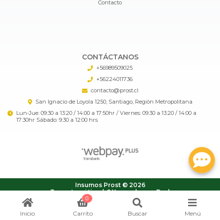
Contacto
CONTÁCTANOS
+56989509025
+56224011736
contacto@prost.cl
San Ignacio de Loyola 1250, Santiago, Región Metropolitana
Lun-Jue: 09:30 a 13:20 / 14:00 a 17:50hr / Viernes: 09:30 a 13:20 / 14:00 a
17:30hr Sábado: 9:30 a 12:00 hrs
Insumos Prost © 2026
¿Te gusta mi tienda? Yo vendo con
Bsale
0
Inicio
Carrito
Buscar
Menú