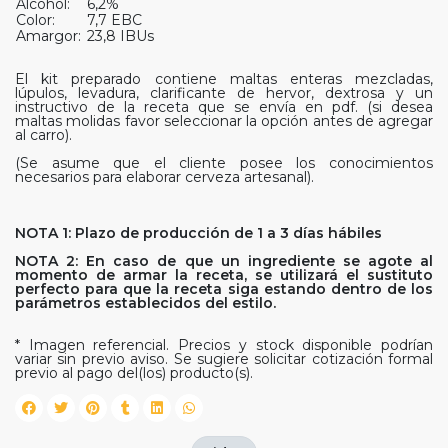
Alcohol:
6,2%
Color:
7,7 EBC
Amargor:
23,8 IBUs
El kit preparado contiene maltas enteras mezcladas,
lúpulos, levadura, clarificante de hervor, dextrosa y un
instructivo de la receta que se envía en pdf. (si desea
maltas molidas favor seleccionar la opción antes de agregar
al carro).
(Se asume que el cliente posee los conocimientos
necesarios para elaborar cerveza artesanal).
NOTA 1: Plazo de producción de 1 a 3 días hábiles
NOTA 2: En caso de que un ingrediente se agote al
momento de armar la receta, se utilizará el sustituto
perfecto para que la receta siga estando dentro de los
parámetros establecidos del estilo.
* Imagen referencial. Precios y stock disponible podrían
variar sin previo aviso. Se sugiere solicitar cotización formal
previo al pago del(los) producto(s).