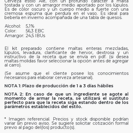
Cerveza estilo Ale, con un profundo carácter a malta
tostada y con un amargor medio aportado por los lúpulos.
Es de color oscuro y un cuerpo medio a fuerte con una
cremosa espuma que perdura en el vaso. Es ideal para
beberla en invierno acompañada de una tabla de quesos.
Alcohol:
5,1%
Color:
56,3 EBC
Amargor:
24,5 IBUs
El kit preparado contiene maltas enteras mezcladas,
lúpulos, levadura, clarificante de hervor, dextrosa y un
instructivo de la receta que se envía en pdf. (si desea
maltas molidas favor seleccionar la opción antes de agregar
al carro).
(Se asume que el cliente posee los conocimientos
necesarios para elaborar cerveza artesanal).
NOTA 1: Plazo de producción de 1 a 3 días hábiles
NOTA 2: En caso de que un ingrediente se agote al
momento de armar la receta, se utilizará el sustituto
perfecto para que la receta siga estando dentro de los
parámetros establecidos del estilo.
* Imagen referencial. Precios y stock disponible podrían
variar sin previo aviso. Se sugiere solicitar cotización formal
previo al pago del(los) producto(s).