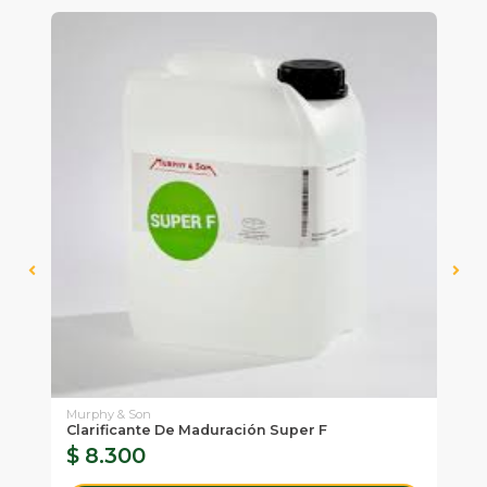
Murphy & Son
Clarificante De Maduración Super F
Li
$ 8.300
$