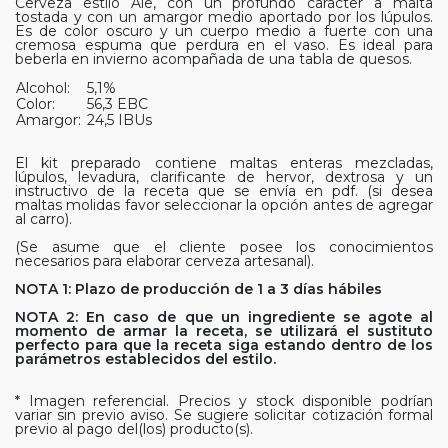
Cerveza estilo Ale, con un profundo carácter a malta
tostada y con un amargor medio aportado por los lúpulos.
Es de color oscuro y un cuerpo medio a fuerte con una
cremosa espuma que perdura en el vaso. Es ideal para
beberla en invierno acompañada de una tabla de quesos.
Alcohol:
5,1%
Color:
56,3 EBC
Amargor:
24,5 IBUs
El kit preparado contiene maltas enteras mezcladas,
lúpulos, levadura, clarificante de hervor, dextrosa y un
instructivo de la receta que se envía en pdf. (si desea
maltas molidas favor seleccionar la opción antes de agregar
al carro).
(Se asume que el cliente posee los conocimientos
necesarios para elaborar cerveza artesanal).
NOTA 1: Plazo de producción de 1 a 3 días hábiles
NOTA 2: En caso de que un ingrediente se agote al
momento de armar la receta, se utilizará el sustituto
perfecto para que la receta siga estando dentro de los
parámetros establecidos del estilo.
* Imagen referencial. Precios y stock disponible podrían
variar sin previo aviso. Se sugiere solicitar cotización formal
previo al pago del(los) producto(s).