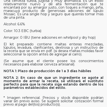
Una cerveza turbia, jugosa y muy aromática. Es un estilo
relativamente nuevo y de alta fermentación que te
encantará por su amargor justo, con toques a mango, piña,
maracuyá producto de generosas adiciones de lúpulo
Mosaic. Es una single hop y seguro que querrás tomar más
de una pinta.
Alcohol: 6.6%
Color: 10.3 EBC (turbia)
Amargor: 0 IBU (tiene adiciones en whirlpool y dry hop)
El kit preparado contiene maltas enteras mezcladas,
lúpulos, levadura, clarificantes, dextrosa y un instructivo de
la receta que se envía en pdf. (si desea maltas molidas favor
seleccionar la opción antes de agregar al carro).
(Se asume que el cliente posee los conocimientos
necesarios para elaborar cerveza artesanal).
NOTA 1: Plazo de producción de 1 a 3 días hábiles
NOTA 2: En caso de que un ingrediente se agote al
momento de armar la receta, se utilizará el sustituto
perfecto para que la receta siga estando dentro de los
parámetros establecidos del estilo.
* Imagen referencial. Precios y stock disponible podrían
variar sin previo aviso. Se sugiere solicitar cotización formal
previo al pago del(los) producto(s).